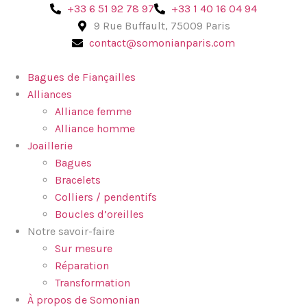
‪+33 6 51 92 78 97‬
+33 1 40 16 04 94
9 Rue Buffault, 75009 Paris
contact@somonianparis.com
Bagues de Fiançailles
Alliances
Alliance femme
Alliance homme
Joaillerie
Bagues
Bracelets
Colliers / pendentifs
Boucles d’oreilles
Notre savoir-faire
Sur mesure
Réparation
Transformation
À propos de Somonian