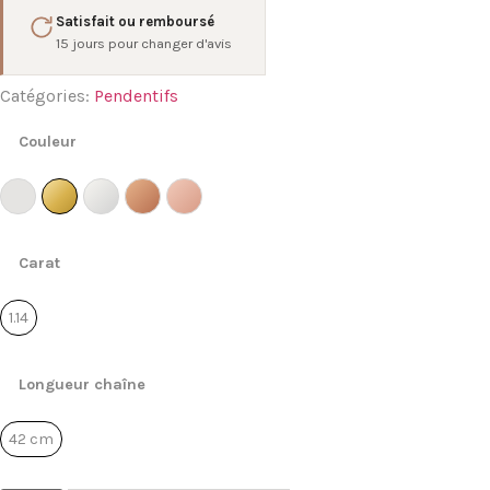
Satisfait ou remboursé
15 jours pour changer d'avis
Catégories:
Pendentifs
Couleur
inum 950 ‰
Platinum 950 ‰
Or Jaune 750 ‰
Or Blanc 750 ‰
Or Rouge 750 ‰
Or Rose 750 ‰
aune 750 ‰
Carat
lanc 750 ‰
1.14
ouge 750 ‰
1.14
ose 750 ‰
Longueur chaîne
42 cm
42 cm