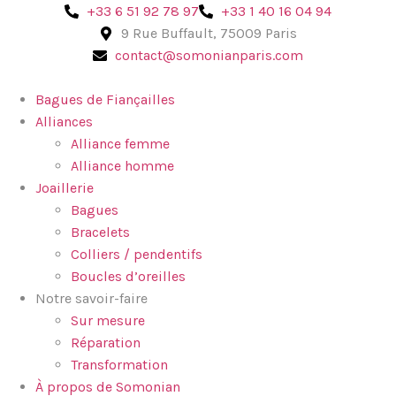
‪+33 6 51 92 78 97‬
+33 1 40 16 04 94
9 Rue Buffault, 75009 Paris
contact@somonianparis.com
Bagues de Fiançailles
Alliances
Alliance femme
Alliance homme
Joaillerie
Bagues
Bracelets
Colliers / pendentifs
Boucles d’oreilles
Notre savoir-faire
Sur mesure
Réparation
Transformation
À propos de Somonian