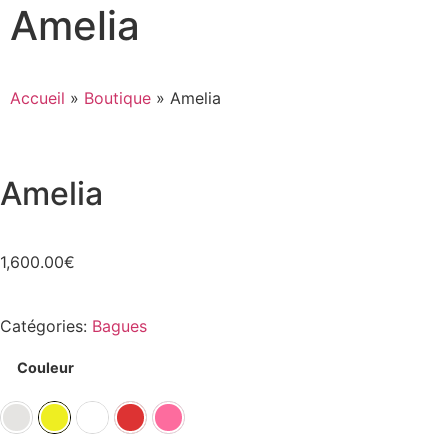
Amelia
Accueil
»
Boutique
»
Amelia
Amelia
1,600.00
€
Catégories:
Bagues
Couleur
inum 950 ‰
Platinum 950 ‰
Or Jaune 750 ‰
Or Blanc 750 ‰
Or Rouge 750 ‰
Or Rose 750 ‰