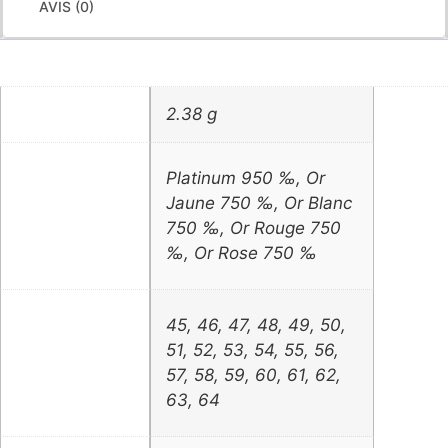
AVIS (0)
55
56
57
2.38 g
Poids
58
59
Platinum 950 ‰, Or
60
Jaune 750 ‰, Or Blanc
Couleur
750 ‰, Or Rouge 750
61
‰, Or Rose 750 ‰
62
63
45
,
46
,
47
,
48
,
49
,
50
,
51
,
52
,
53
,
54
,
55
,
56
,
64
Taille
57
,
58
,
59
,
60
,
61
,
62
,
63
,
64