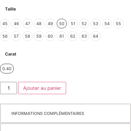
aune 750 ‰
Taille
lanc 750 ‰
45
uge 750 ‰
45
46
47
48
49
50
51
52
53
54
55
46
ose 750 ‰
56
57
58
59
60
61
62
63
64
47
Carat
48
49
0.40
0.40
50
Ajouter au panier
51
52
53
INFORMATIONS COMPLÉMENTAIRES
54