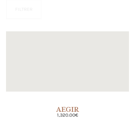
FILTRER
AEGIR
ACHETER
1,320.00
€