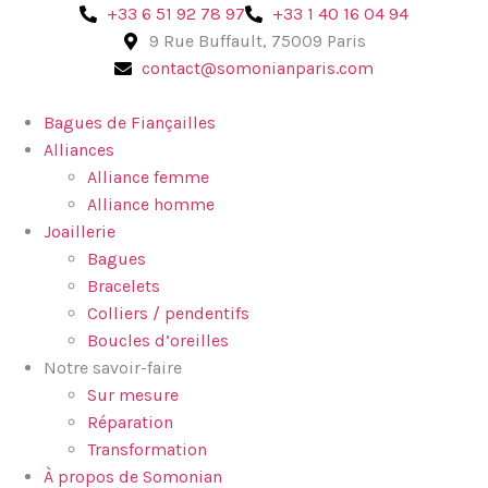
‪+33 6 51 92 78 97‬
+33 1 40 16 04 94
9 Rue Buffault, 75009 Paris
contact@somonianparis.com
Bagues de Fiançailles
Alliances
Alliance femme
Alliance homme
Joaillerie
Bagues
Bracelets
Colliers / pendentifs
Boucles d’oreilles
Notre savoir-faire
Sur mesure
Réparation
Transformation
À propos de Somonian