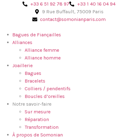
‪+33 6 51 92 78 97‬
+33 1 40 16 04 94
9 Rue Buffault, 75009 Paris
contact@somonianparis.com
Bagues de Fiançailles
Alliances
Alliance femme
Alliance homme
Joaillerie
Bagues
Bracelets
Colliers / pendentifs
Boucles d’oreilles
Notre savoir-faire
Sur mesure
Réparation
Transformation
À propos de Somonian