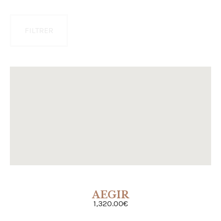
FILTRER
AEGIR
ACHETER
1,320.00
€