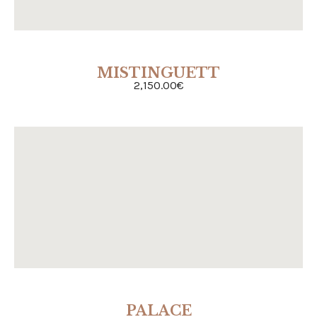
MISTINGUETT
ACHETER
2,150.00
€
PALACE
ACHETER