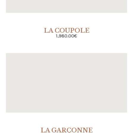
LA COUPOLE
ACHETER
1,980.00
€
LA GARÇONNE
ACHETER