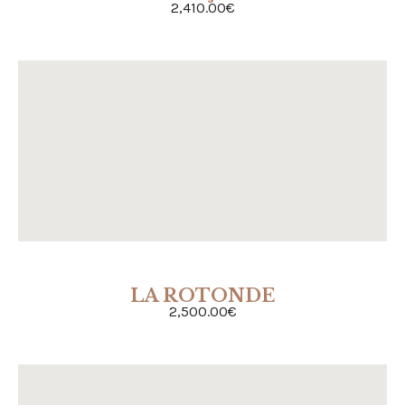
2,410.00
€
LA ROTONDE
ACHETER
2,500.00
€