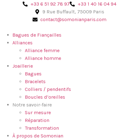
‪+33 6 51 92 78 97‬
+33 1 40 16 04 94
9 Rue Buffault, 75009 Paris
contact@somonianparis.com
Bagues de Fiançailles
Alliances
Alliance femme
Alliance homme
Joaillerie
Bagues
Bracelets
Colliers / pendentifs
Boucles d’oreilles
Notre savoir-faire
Sur mesure
Réparation
Transformation
À propos de Somonian