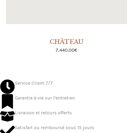
CHÂTEAU
ACHETER
7,440.00
€
Service Client 7/7
Garantie à vie sur l'entretien
Livraison et retours offerts
Satisfait ou remboursé sous 15 jours