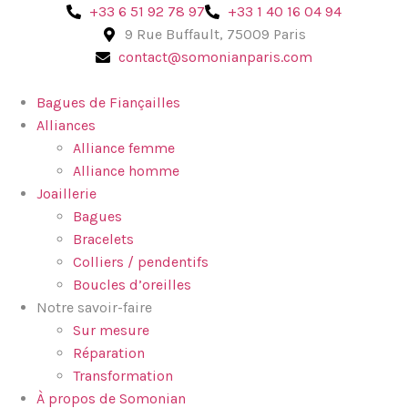
‪+33 6 51 92 78 97‬
+33 1 40 16 04 94
9 Rue Buffault, 75009 Paris
contact@somonianparis.com
Bagues de Fiançailles
Alliances
Alliance femme
Alliance homme
Joaillerie
Bagues
Bracelets
Colliers / pendentifs
Boucles d’oreilles
Notre savoir-faire
Sur mesure
Réparation
Transformation
À propos de Somonian