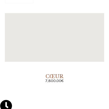
CŒUR
ACHETER
7,800.00
€